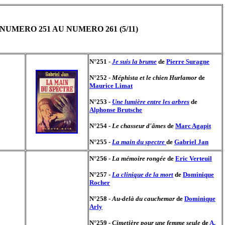
UMERO 251 AU NUMERO 261 (5/11)
N°251 -
Je suis la brume
de
Pierre Suragne
N°252 -
Méphista et le chien Hurlamor
de
Maurice Limat
N°253 -
Une lumière entre les arbres
de
Alphonse Brutsche
N°254 -
Le chasseur d'âmes
de
Marc Agapit
N°255 -
La main du spectre
de
Gabriel Jan
N°256 -
La mémoire rongée
de
Eric Verteuil
N°257 -
La clinique de la mort
de
Dominique
Rocher
N°258 -
Au-delà du cauchemar
de
Dominique
Arly
N°259 -
Cimetière pour une femme seule
de
A.