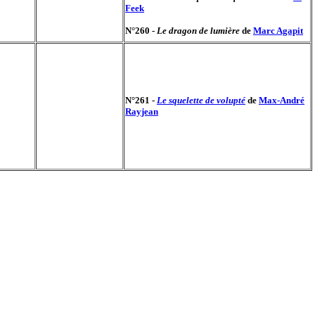
Feek
N°260 -
Le dragon de lumière
de
Marc Agapit
N°261 -
Le squelette de volupté
de
Max-André
Rayjean