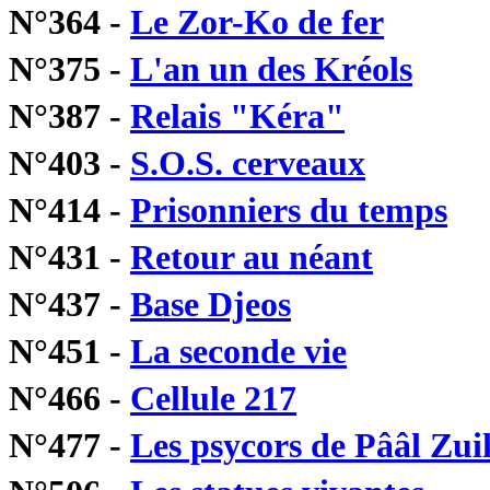
N°364 -
Le Zor-Ko de fer
N°375 -
L'an un des Kréols
N°387 -
Relais "Kéra"
N°403 -
S.O.S. cerveaux
N°414 -
Prisonniers du temps
N°431 -
Retour au néant
N°437 -
Base Djeos
N°451 -
La seconde vie
N°466 -
Cellule 217
N°477 -
Les psycors de Pââl Zui