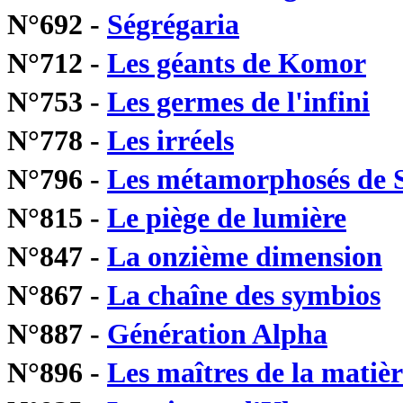
N°692 -
Ségrégaria
N°712 -
Les géants de Komor
N°753 -
Les germes de l'infini
N°778 -
Les irréels
N°796 -
Les métamorphosés de 
N°815 -
Le piège de lumière
N°847 -
La onzième dimension
N°867 -
La chaîne des symbios
N°887 -
Génération Alpha
N°896 -
Les maîtres de la matièr