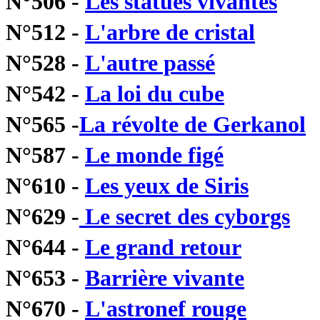
N°506 -
Les statues vivantes
N°512 -
L'arbre de cristal
N°528 -
L'autre passé
N°542 -
La loi du cube
N°565 -
La révolte de Gerkanol
N°587 -
Le monde figé
N°610 -
Les yeux de Siris
N°629 -
Le secret des cyborgs
N°644 -
Le grand retour
N°653 -
Barrière vivante
N°670 -
L'astronef rouge