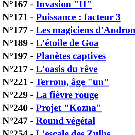
N°167 -
Invasion "H"
N°171 -
Puissance : facteur 3
N°177 -
Les magiciens d'Andro
N°189 -
L'étoile de Goa
N°197 -
Planètes captives
N°217 -
L'oasis du rêve
N°221 -
Terrom, âge "un"
N°229 -
La fièvre rouge
N°240 -
Projet "Kozna"
N°247 -
Round végétal
N°254 -
L'escale des Zulhs