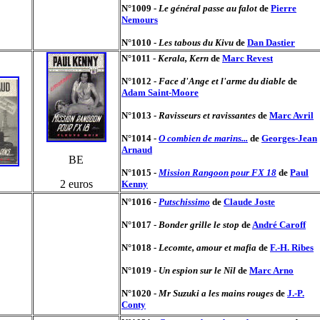
N°1009 -
Le général passe au falot
de
Pierre
Nemours
N°1010 -
Les tabous du Kivu
de
Dan Dastier
N°1011 -
Kerala, Kern
de
Marc Revest
N°1012 -
Face d'Ange et l'arme du diable
de
Adam Saint-Moore
N°1013 -
Ravisseurs et ravissantes
de
Marc Avril
N°1014 -
O combien de marins...
de
Georges-Jean
Arnaud
BE
N°1015 -
Mission Rangoon pour FX 18
de
Paul
2 euros
Kenny
N°1016 -
Putschissimo
de
Claude Joste
N°1017 -
Bonder grille le stop
de
André Caroff
N°1018 -
Lecomte, amour et mafia
de
F.-H. Ribes
N°1019 -
Un espion sur le Nil
de
Marc Arno
N°1020 -
Mr Suzuki a les mains rouges
de
J.-P.
Conty