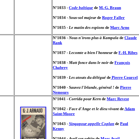
N°1033 -
Code baltique
de
M.-G. Braun
N°1034 -
Sous-sol majeur
de
Roger Faller
N°1035 -
Le matin des espions
de
Marc Arno
N°1036 -
Nous n'irons plus à Kampala
de
Claude
Rank
N°1037 -
Lecomte a bien l'honneur
de
F.-H. Ribes
N°1038 -
Matt fonce dans le noir
de
François
Chabrey
N°1039 -
Les atouts du délégué
de
Pierre Courcel
N°1040 -
Sauvez l'Irlande, général !
de
Pierre
Nemours
N°1041 -
Corrida pour Kern
de
Marc Revest
N°1042 -
Face d'Ange et le dieu vivant
de
Adam
Saint-Moore
N°1043 -
Singapour appelle Coplan
de
Paul
Kenny
N°1044 -
Avril sur orbite
de
Marc Avril