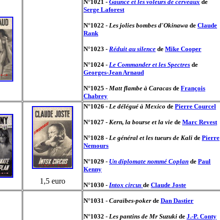
N°1021 -
Gaunce et les voleurs de cerveaux
de
Serge Laforest
N°1022 -
Les jolies bombes d'Okinawa
de
Claude
Rank
N°1023 -
Réduit au silence
de
Mike Cooper
N°1024 -
Le Commander et les Spectres
de
Georges-Jean Arnaud
N°1025 -
Matt flambe à Caracas
de
François
Chabrey
N°1026 -
Le délégué à Mexico
de
Pierre Courcel
N°1027 -
Kern, la bourse et la vie
de
Marc Revest
N°1028 -
Le général et les tueurs de Kali
de
Pierre
Nemours
N°1029 -
Un diplomate nommé Coplan
de
Paul
Kenny
1,5 euro
N°1030 -
Intox circus
de
Claude Joste
N°1031 -
Caraïbes-poker
de
Dan Dastier
N°1032 -
Les pantins de Mr Suzuki
de
J.-P. Conty