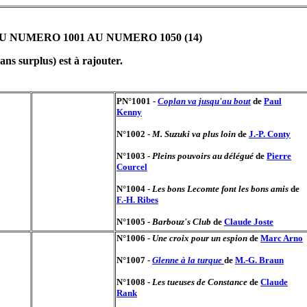
 NUMERO 1001 AU NUMERO 1050 (14)
ans surplus) est à rajouter.
PN°1001 -
Coplan va jusqu'au bout
de
Paul
Kenny
N°1002 -
M. Suzuki va plus loin
de
J.-P. Conty
N°1003 -
Pleins pouvoirs au délégué
de
Pierre
Courcel
N°1004 -
Les bons Lecomte font les bons amis
de
F.-H. Ribes
N°1005 -
Barbouz's Club
de
Claude Joste
N°1006 -
Une croix pour un espion
de
Marc Arno
N°1007 -
Glenne à la turque
de
M.-G. Braun
N°1008 -
Les tueuses de Constance
de
Claude
Rank