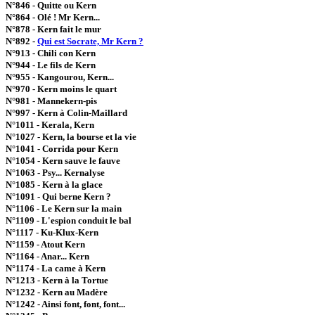
N°846 - Quitte ou Kern
N°864 - Olé ! Mr Kern...
N°878 - Kern fait le mur
N°892 -
Qui est Socrate, Mr Kern ?
N°913 - Chili con Kern
N°944 - Le fils de Kern
N°955 - Kangourou, Kern...
N°970 - Kern moins le quart
N°981 - Mannekern-pis
N°997 - Kern à Colin-Maillard
N°1011 - Kerala, Kern
N°1027 - Kern, la bourse et la vie
N°1041 - Corrida pour Kern
N°1054 - Kern sauve le fauve
N°1063 - Psy... Kernalyse
N°1085 - Kern à la glace
N°1091 - Qui berne Kern ?
N°1106 - Le Kern sur la main
N°1109 - L'espion conduit le bal
N°1117 - Ku-Klux-Kern
N°1159 - Atout Kern
N°1164 - Anar... Kern
N°1174 - La came à Kern
N°1213 - Kern à la Tortue
N°1232 - Kern au Madère
N°1242 - Ainsi font, font, font...