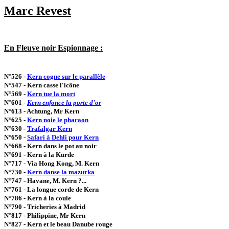
Marc Revest
En Fleuve noir Espionnage :
N°526 -
Kern cogne sur le parallèle
N°547 - Kern casse l'icône
N°569 -
Kern tue la mort
N°601 -
Kern enfonce la porte d'or
N°613 - Achtung, Mr Kern
N°625 -
Kern noie le pharaon
N°630 -
Trafalgar Kern
N°650 -
Safari à Dehli pour Kern
N°668 - Kern dans le pot au noir
N°691 - Kern à la Kurde
N°717 - Via Hong Kong, M. Kern
N°730 -
Kern danse la mazurka
N°747 - Havane, M. Kern ?...
N°761 - La longue corde de Kern
N°786 - Kern à la coule
N°790 - Tricheries à Madrid
N°817 - Philippine, Mr Kern
N°827 - Kern et le beau Danube rouge