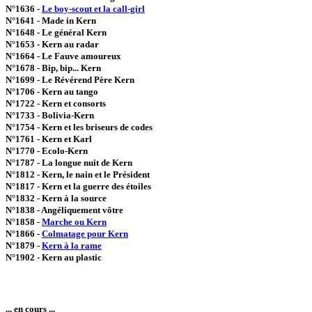
N°1636 -
Le boy-scout et la call-girl
N°1641 - Made in Kern
N°1648 - Le général Kern
N°1653 - Kern au radar
N°1664 - Le Fauve amoureux
N°1678 - Bip, bip... Kern
N°1699 - Le Révérend Père Kern
N°1706 - Kern au tango
N°1722 - Kern et consorts
N°1733 - Bolivia-Kern
N°1754 - Kern et les briseurs de codes
N°1761 - Kern et Karl
N°1770 - Ecolo-Kern
N°1787 - La longue nuit de Kern
N°1812 - Kern, le nain et le Président
N°1817 - Kern et la guerre des étoiles
N°1832 - Kern à la source
N°1838 - Angéliquement vôtre
N°1858 -
Marche ou Kern
N°1866 -
Colmatage pour Kern
N°1879 -
Kern à la rame
N°1902 - Kern au plastic
... en cours ...