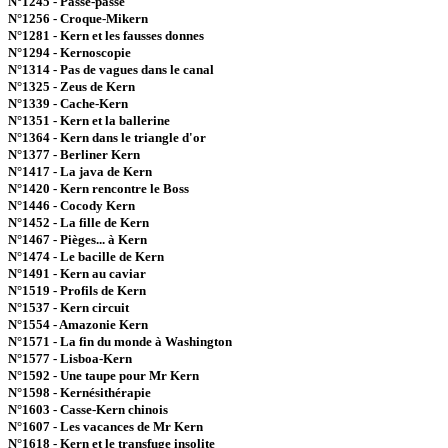
N°1245 - Passe-passe
N°1256 - Croque-Mikern
N°1281 - Kern et les fausses donnes
N°1294 - Kernoscopie
N°1314 - Pas de vagues dans le canal
N°1325 - Zeus de Kern
N°1339 - Cache-Kern
N°1351 - Kern et la ballerine
N°1364 - Kern dans le triangle d'or
N°1377 - Berliner Kern
N°1417 - La java de Kern
N°1420 - Kern rencontre le Boss
N°1446 - Cocody Kern
N°1452 - La fille de Kern
N°1467 - Pièges... à Kern
N°1474 - Le bacille de Kern
N°1491 - Kern au caviar
N°1519 - Profils de Kern
N°1537 - Kern circuit
N°1554 - Amazonie Kern
N°1571 - La fin du monde à Washington
N°1577 - Lisboa-Kern
N°1592 - Une taupe pour Mr Kern
N°1598 - Kernésithérapie
N°1603 - Casse-Kern chinois
N°1607 - Les vacances de Mr Kern
N°1618 - Kern et le transfuge insolite