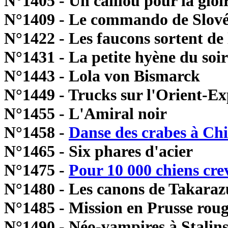
N°1405 - Un caillou pour la gloi
N°1409 - Le commando de Slové
N°1422 - Les faucons sortent de
N°1431 - La petite hyène du soir
N°1443 - Lola von Bismarck
N°1449 - Trucks sur l'Orient-Ex
N°1455 - L'Amiral noir
N°1458 -
Danse des crabes à Ch
N°1465 - Six phares d'acier
N°1475 -
Pour 10 000 chiens cre
N°1480 - Les canons de Takara
N°1485 - Mission en Prusse rou
N°1490 - Néo-vampires à Stalin