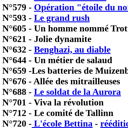
N°579 -
Opération "étoile du n
N°593 -
Le grand rush
N°605 - Un homme nommé Trot
N°621 - Jolie dynamite
N°632 -
Benghazi, au diable
N°644 - Un métier de salaud
N°659 -Les batteries de Muizen
N°676 - Allée des mitrailleuses
N°688 -
Le soldat de la Aurora
N°701 - Viva la révolution
N°712 - Le comité de Tallinn
N°720 -
L'école Bettina
-
rééditi