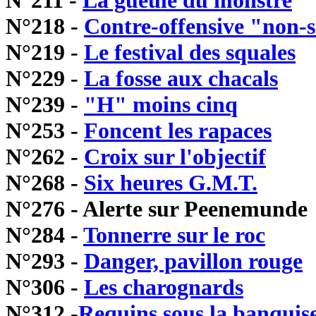
N°211 -
La gueule du monstre
N°218 -
Contre-offensive "non-
N°219 -
Le festival des squales
N°229 -
La fosse aux chacals
N°239 -
"H" moins cinq
N°253 -
Foncent les rapaces
N°262 -
Croix sur l'objectif
N°268 -
Six heures G.M.T.
N°276 - Alerte sur Peenemunde
N°284 -
Tonnerre sur le roc
N°293 -
Danger, pavillon rouge
N°306 -
Les charognards
N°312 -
Requins sous la banquis