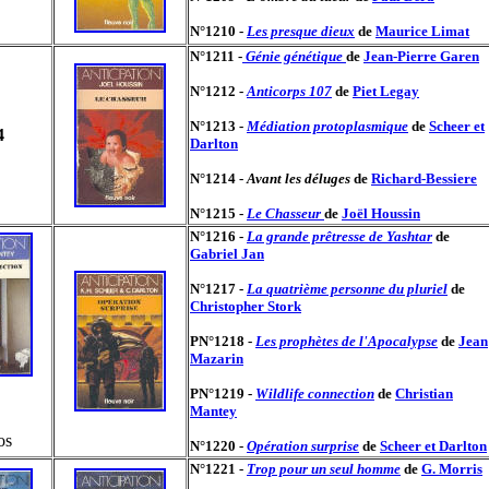
N°1210 -
Les presque dieux
de
Maurice Limat
N°1211 -
Génie génétique
de
Jean-Pierre Garen
N°1212 -
Anticorps 107
de
Piet Legay
N°1213 -
Médiation protoplasmique
de
Scheer et
4
Darlton
N°1214 -
Avant les déluges
de
Richard-Bessiere
N°1215 -
Le Chasseur
de
Joël Houssin
N°1216 -
La grande prêtresse de Yashtar
de
Gabriel Jan
N°1217 -
La quatrième personne du pluriel
de
Christopher Stork
PN°1218 -
Les prophètes de l'Apocalypse
de
Jean
Mazarin
PN°1219 -
Wildlife connection
de
Christian
Mantey
os
N°1220 -
Opération surprise
de
Scheer et Darlton
N°1221 -
Trop pour un seul homme
de
G. Morris