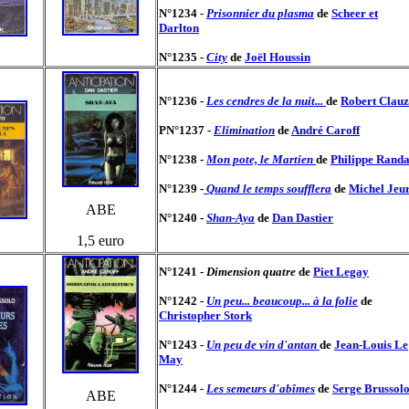
N°1234 -
Prisonnier du plasma
de
Scheer et
Darlton
N°1235 -
City
de
Joël Houssin
N°1236 -
Les cendres de la nuit...
de
Robert Clauz
PN°1237 -
Elimination
de
André Caroff
N°1238 -
Mon pote, le Martien
de
Philippe Rand
N°1239 -
Quand le temps soufflera
de
Michel Jeu
ABE
N°1240 -
Shan-Aya
de
Dan Dastier
1,5 euro
N°1241 -
Dimension quatre
de
Piet Legay
N°1242 -
Un peu... beaucoup... à la folie
de
Christopher Stork
N°1243 -
Un peu de vin d'antan
de
Jean-Louis Le
May
N°1244
-
Les semeurs d'abîmes
de
Serge Brussol
ABE