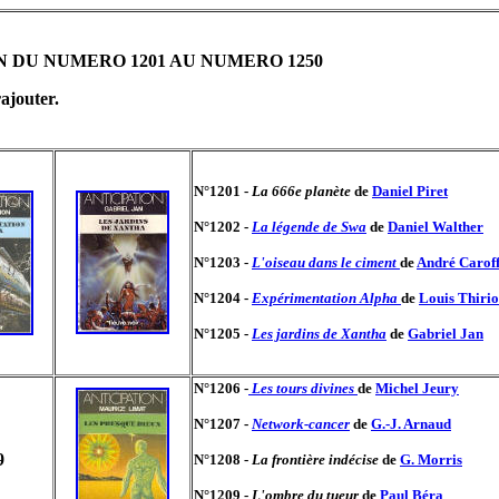
N DU NUMERO 1201 AU NUMERO 1250
rajouter.
N°1201 -
La 666e planète
de
Daniel Piret
N°1202 -
La légende de Swa
de
Daniel Walther
N°1203 -
L'oiseau dans le ciment
de
André Carof
N°1204 -
Expérimentation Alpha
de
Louis Thiri
N°1205 -
Les jardins de Xantha
de
Gabriel Jan
N°1206 -
Les tours divines
de
Michel Jeury
N°1207 -
Network-cancer
de
G.-J. Arnaud
9
N°1208 -
La frontière indécise
de
G. Morris
N°1209 -
L'ombre du tueur
de
Paul Béra