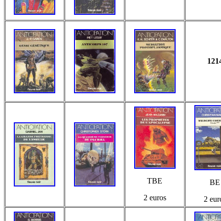
121
TBE
BE
2 euros
2 eur