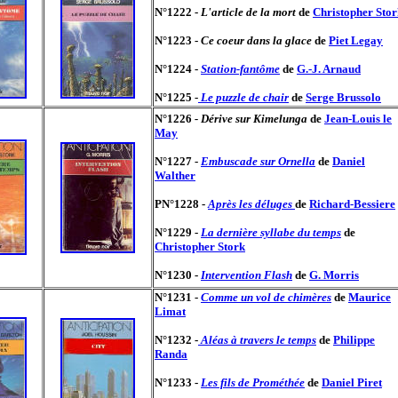
N°1222 -
L'article de la mort
de
Christopher Stor
N°1223 -
Ce coeur dans la glace
de
Piet Legay
N°1224 -
Station-fantôme
de
G.-J. Arnaud
N°1225 -
Le puzzle de chair
de
Serge Brussolo
N°1226
- Dérive sur Kimelunga
de
Jean-Louis le
May
N°1227 -
Embuscade sur Ornella
de
Daniel
Walther
PN°1228 -
Après les déluges
de
Richard-Bessiere
N°1229 -
La dernière syllabe du temps
de
Christopher Stork
N°1230 -
Intervention Flash
de
G. Morris
N°1231 -
Comme un vol de chimères
de
Maurice
Limat
N°1232 -
Aléas à travers le temps
de
Philippe
Randa
N°1233 -
Les fils de Prométhée
de
Daniel Piret