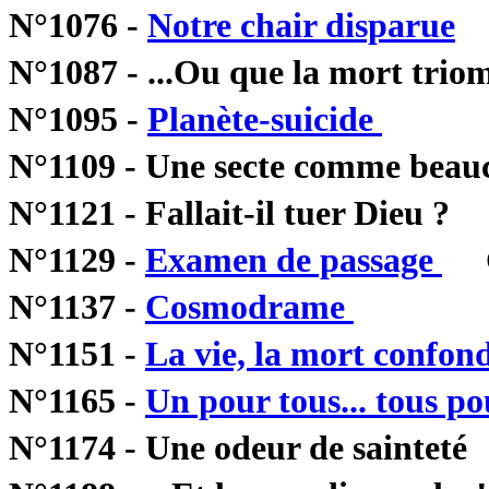
N°1076 -
Notre chair disparue
N°1087 - ...Ou que la mort trio
N°1095 -
Planète-suicide
Na
N°1109 - Une secte comme beau
N°1121 - Fallait-il tuer Di
N°1129 -
Examen de passage
Ce
N°1137 -
Cosmodrame
Cervo
N°1151 -
La vie, la mort confon
N°1165 -
Un pour tous... tous p
N°1174 - Une odeur de sainteté