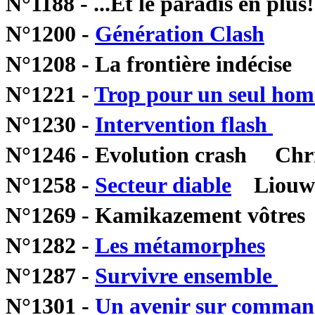
N°1188 - ...Et le paradis en
N°1200 -
Génération Clash
Chr
N°1208 - La frontière indécise 
N°1221 -
Trop pour un seul ho
N°1230 -
Intervention flash
Chr
N°1246 - Evolution crash Chris
N°1258 -
Secteur diable
Liouwa-
N°1269 - Kamikazement vôt
N°1282 -
Les métamorphes
N°1287 -
Survivre ensemble
K
N°1301 -
Un avenir sur comma