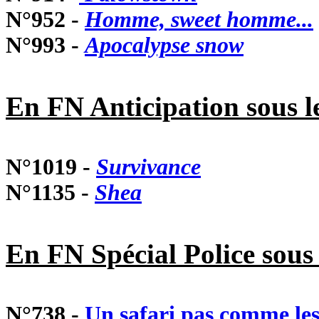
N°952 -
Homme, sweet homme...
N°993 -
Apocalypse snow
En FN Anticipation sous 
N°1019 -
Survivance
N°1135 -
Shea
En FN Spécial Police sous
N°738 -
Un safari pas comme les