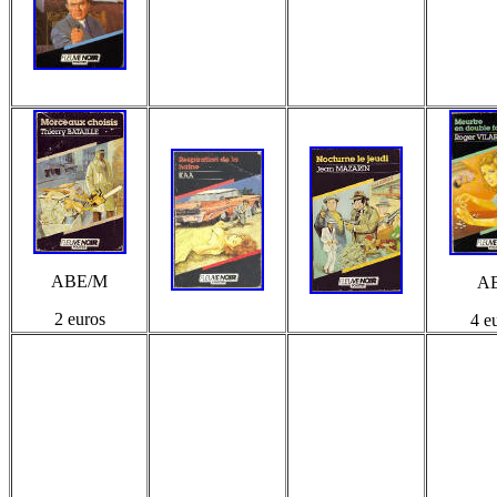
ABE/M
A
2 euros
4 e