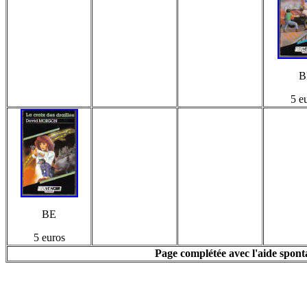
B
5 e
BE
5 euros
Page complétée avec l'aide spon