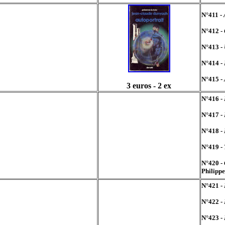
N°411 -
N°412 -
N°413 -
N°414 -
N°415 -
3 euros - 2 ex
N°416 -
N°417 -
N°418 -
N°419 -
N°420 -
Philipp
N°421 -
N°422 -
N°423 -