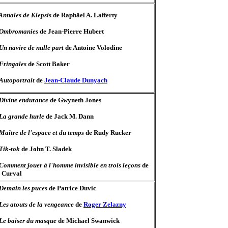
Annales de Klepsis
de Raphäel A. Lafferty
Ombromanies
de Jean-Pierre Hubert
Un navire de nulle part
de Antoine Volodine
Fringales
de Scott Baker
Autoportrait
de
Jean-Claude Dunyach
Divine endurance
de Gwyneth Jones
La grande hurle
de Jack M. Dann
Maître de l'espace et du temps
de Rudy Rucker
Tik-tok
de John T. Sladek
Comment jouer à l'homme invisible en trois leçons
de
e Curval
Demain les puces
de Patrice Duvic
Les atouts de la vengeance
de
Roger Zelazny
Le baiser du masque
de Michael Swanwick