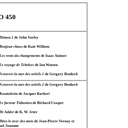
 450
Démon 2
de John Varley
Bonjour chaos
de Kate Wilhem
Les vents du changements
de Isaac Asimov
Le voyage de Tchekov
de Ian Watson
A travers la mer des soleils 1
de Gregory Benford
A travers la mer des soleils 2
de Gregory Benford
Kosmokrim
de Jacques Barberi
Le facteur Tithonien
de Richard Cowper
Dr Adder
de K. W. Jeter
Dites le avec des mots
de Jean-Pierre Vernay et
el Jouanne