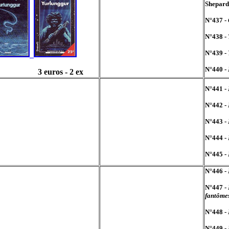
Shepard
N°437 -
N°438 -
N°439 -
N°440 -
 euros - 2 ex
N°441 -
N°442 -
N°443 -
N°444 -
N°445 -
N°446 -
N°447 -
fantôme
N°448 -
N°449 -