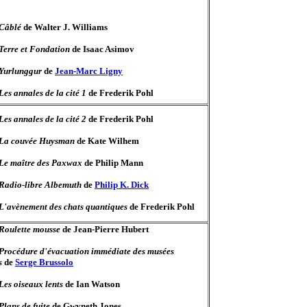
Câblé
de Walter J. Williams
Terre et Fondation
de Isaac Asimov
Yurlunggur
de
Jean-Marc Ligny
Les annales de la cité 1
de Frederik Pohl
Les annales de la cité 2
de Frederik Pohl
La couvée Huysman
de Kate Wilhem
Le maître des Paxwax
de Philip Mann
Radio-libre Albemuth
de
Philip K. Dick
L'avènement des chats quantiques
de Frederik Pohl
Roulette mousse
de Jean-Pierre Hubert
Procédure d'évacuation immédiate des musées
s
de
Serge Brussolo
Les oiseaux lents
de Ian Watson
Plans de fuite
de Gwyneth Jones