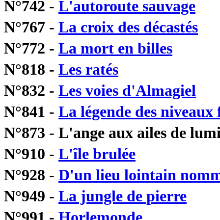
N°742 -
L'autoroute sauvage
N°767 -
La croix des décastés
N°772 -
La mort en billes
N°818 -
Les ratés
N°832 -
Les voies d'Almagiel
N°841 -
La légende des niveaux
N°873 - L'ange aux ailes de lum
N°910 -
L'île brulée
N°928 -
D'un lieu lointain nomm
N°949 -
La jungle de pierre
N°991 -
Horlemonde