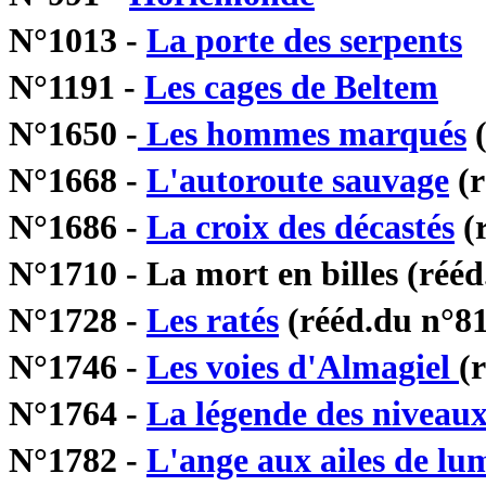
N°1013 -
La porte des serpents
N°1191 -
Les cages de Beltem
N°1650 -
Les hommes marqués
(
N°1668 -
L'autoroute sauvage
(r
N°1686 -
La croix des décastés
(r
N°1710 - La mort en billes (rééd
N°1728 -
Les ratés
(rééd.du n°8
N°1746 -
Les voies d'Almagiel
(
N°1764 -
La légende des niveau
N°1782 -
L'ange aux ailes de lu