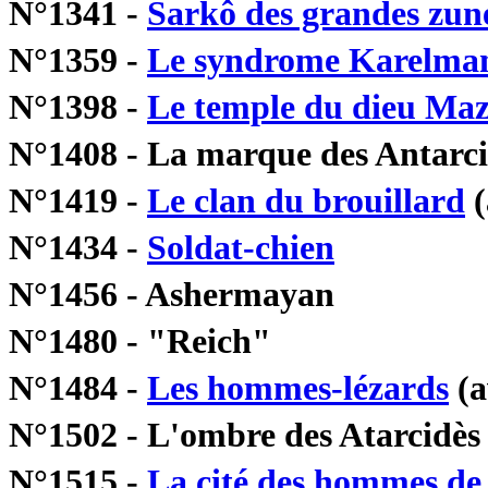
N°1341 -
Sarkô des grandes zun
N°1359 -
Le syndrome Karelm
N°1398 -
Le temple du dieu Ma
N°1408 - La marque des Antarci
N°1419 -
Le clan du brouillard
(
N°1434 -
Soldat-chien
N°1456 - Ashermayan
N°1480 - "Reich"
N°1484 -
Les hommes-lézards
(a
N°1502 - L'ombre des Atarcidès
N°1515 -
La cité des hommes de 