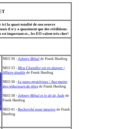
ET
r ici la quasi-totalité de son oeuvre
mais il n'y a quasiment que des rééditions.
est important et... les EO valent très cher!
NEO 30 -
Johnny Métal
de Frank Harding
NEO 33 -
Miss Chandler est en danger /
Affaire double
de Frank Harding
NEO 36 -
Le gang mystérieux / Aux mains
des réducteurs de têtes
de Frank Harding
NEO 38 -
Johnny Métal et le dé de Jade
de
Frank Harding
NEO 41 -
Recherché pour meurtre
de Frank
Harding