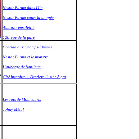
Nestor Burma dans l'île
Nestor Burma court la poupée
Abattoir ensoleillé
120, rue de la gare
Corrida aux Champs-Elysées
a
Nestor Burma et le monstre
L'auberge de banlieue
s
Cité interdite + Derrière l'usine à gaz
Les rats de Montsouris
Johny Métal