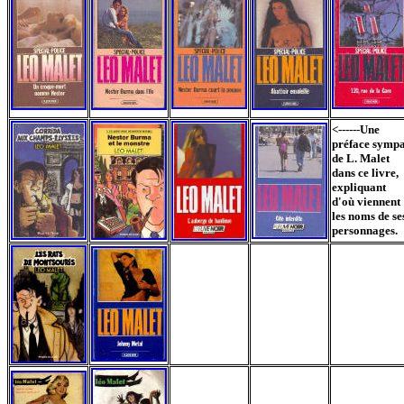
<------Une
préface symp
de L. Malet
dans ce livre,
expliquant
d'où viennent
les noms de se
personnages.