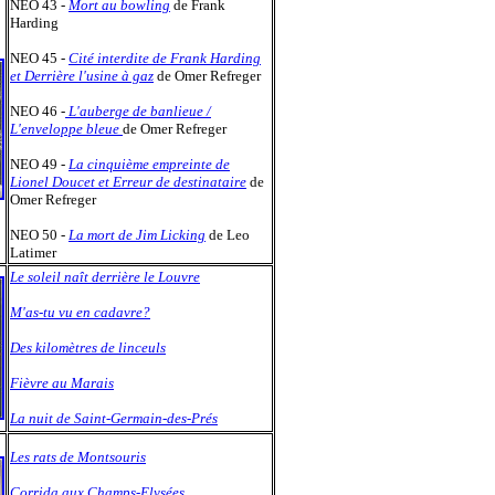
NEO 43 -
Mort au bowling
de Frank
Harding
NEO 45 -
Cité interdite de Frank Harding
et Derrière l'usine à gaz
de Omer Refreger
NEO 46 -
L'auberge de banlieue /
L'enveloppe bleue
de Omer Refreger
NEO 49 -
La cinquième empreinte de
Lionel Doucet et Erreur de destinataire
de
Omer Refreger
NEO 50 -
La mort de Jim Licking
de Leo
Latimer
Le soleil naît derrière le Louvre
M'as-tu vu en cadavre?
Des kilomètres de linceuls
Fièvre au Marais
La nuit de Saint-Germain-des-Prés
Les rats de Montsouris
Corrida aux Champs-Elysées