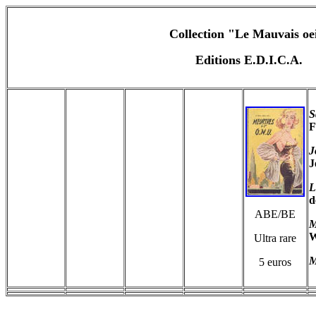
Collection "Le Mauvais oe
Editions E.D.I.C.A.
S
F
J
J
L
d
ABE/BE
M
W
Ultra rare
M
5 euros