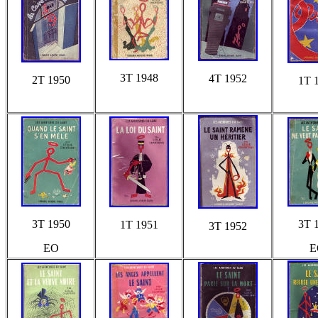
3T 1948
4T 1952
2T 1950
1T 
3T 1950
3T 
1T 1951
3T 1952
EO
E