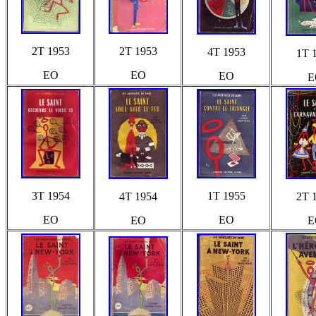
2T 1953
2T 1953
4T 1953
1T 
EO
EO
EO
E
3T 1954
1T 1955
4T 1954
2T 
EO
EO
EO
E