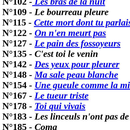
N°102 -
Les bras de la nuit
N°109 -
Le bourreau pleure
N°115 -
Cette mort dont tu parlai
N°122 -
On n'en meurt pas
N°127 -
Le pain des fossoyeurs
N°135 -
C'est toi le venin
N°142 -
Des yeux pour pleurer
N°148 -
Ma sale peau blanche
N°154 -
Une gueule comme la m
N°167 -
Le tueur triste
N°178 -
Toi qui vivais
N°183 -
Les linceuls n'ont pas de 
N°185 -
Coma