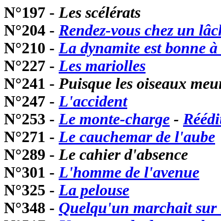
N°197 -
Les scélérats
N°204 -
Rendez-vous chez un lâc
N°210 -
La dynamite est bonne à 
N°227 -
Les mariolles
N°241 -
Puisque les oiseaux meu
N°247 -
L'accident
N°253 -
Le monte-charge
-
Réédi
N°271 -
Le cauchemar de l'aube
N°289 -
Le cahier d'absence
N°301 -
L'homme de l'avenue
N°325 -
La pelouse
N°348 -
Quelqu'un marchait sur