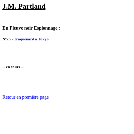
J.M. Partland
En Fleuve noir Espionnage :
N°75 -
Traquenard à Tokyo
... en cours ...
Retour en première page