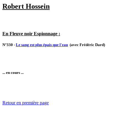
Robert Hossein
En Fleuve noir Espionnage :
N°330 -
Le sang est plus épais que l'eau
(avec Frédéric Dard)
... en cours ...
Retour en première page