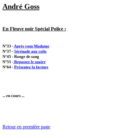
André Goss
En Fleuve noir Spécial Police :
N°33 -
Après vous Madame
N°37 -
Sérénade aux colts
N°45 - Rouge de sang
N°55 -
Repassez le suaire
N°64 -
Présentez la facture
... en cours ...
Retour en première page