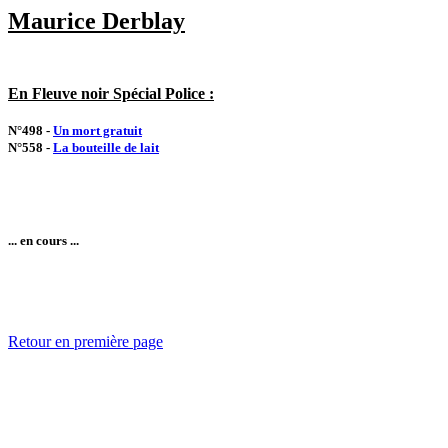
Maurice Derblay
En Fleuve noir Spécial Police :
N°498 -
Un mort gratuit
N°558 -
La bouteille de lait
... en cours ...
Retour en première page