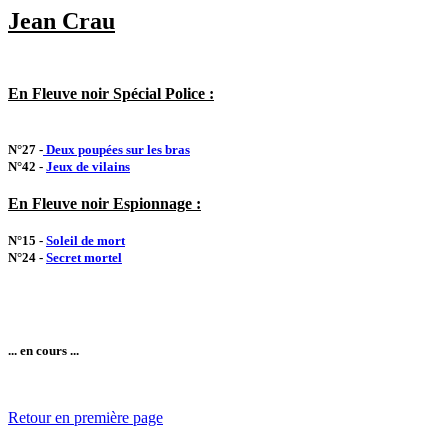
Jean Crau
En Fleuve noir Spécial Police :
N°27 -
Deux poupées sur les bras
N°42 -
Jeux de vilains
En Fleuve noir Espionnage :
N°15 -
Soleil de mort
N°24 -
Secret mortel
... en cours ...
Retour en première page