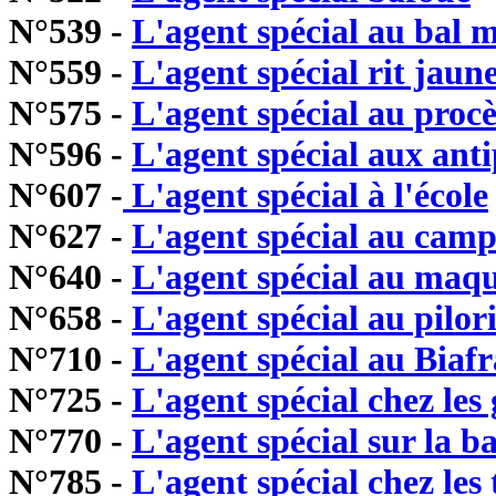
N°539 -
L'agent spécial au bal 
N°559 -
L'agent spécial rit jaun
N°575 -
L'agent spécial au procè
N°596 -
L'agent spécial aux ant
N°607 -
L'agent spécial à l'école
N°627 -
L'agent spécial au cam
N°640 -
L'agent spécial au maqu
N°658 -
L'agent spécial au pilor
N°710 -
L'agent spécial au Biafr
N°725 -
L'agent spécial chez les 
N°770 -
L'agent spécial sur la b
N°785 -
L'agent spécial chez les