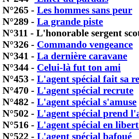
N°265 -
Les hommes sans peur
N°289 -
La grande piste
N°311 - L'honorable sergent sco
N°326 -
Commando vengeance
N°341 -
La dernière caravane
N°344 -
Celui-là fut ton ami
N°453 -
L'agent spécial fait sa r
N°470 -
L'agent spécial recrute
N°482 -
L'agent spécial s'amuse
N°502 -
L'agent spécial prend l'
N°516 -
L'agent spécial en libert
N°522 -
L'agent spécial bafoué