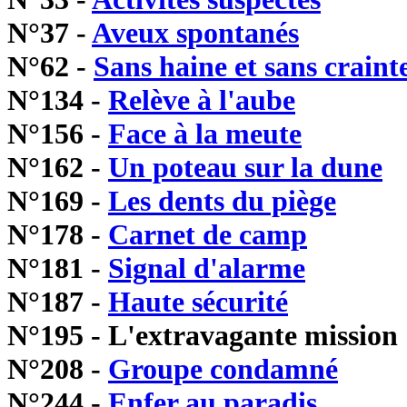
N°37 -
Aveux spontanés
N°62 -
Sans haine et sans craint
N°134 -
Relève à l'aube
N°156 -
Face à la meute
N°162 -
Un poteau sur la dune
N°169 -
Les dents du piège
N°178 -
Carnet de camp
N°181 -
Signal d'alarme
N°187 -
Haute sécurité
N°195 - L'extravagante mission
N°208 -
Groupe condamné
N°244 -
Enfer au paradis