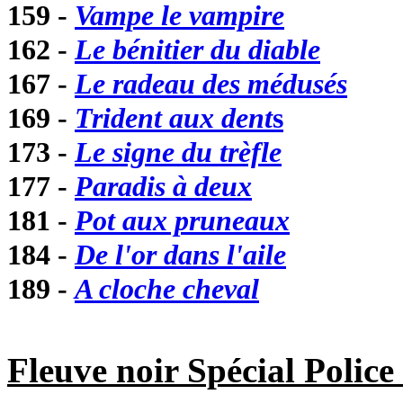
159 -
Vampe le vampire
162 -
Le bénitier du diable
167 -
Le radeau des médusés
169 -
Trident aux dent
s
173 -
Le signe du trèfle
177 -
Paradis à deux
181 -
Pot aux pruneaux
184 -
De l'or dans l'aile
189 -
A cloche cheval
Fleuve noir Spécial Police 