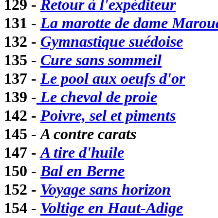
129 -
Retour à l'expéditeur
131 -
La marotte de dame Maroua
132 -
Gymnastique suédoise
135 -
Cure sans sommeil
137 -
Le pool aux oeufs d'or
139 -
Le cheval de proie
142 -
Poivre, sel et piments
145 -
A contre carats
147 -
A tire d'huile
150 -
Bal en Berne
152 -
Voyage sans horizon
154 -
Voltige en Haut-Adige