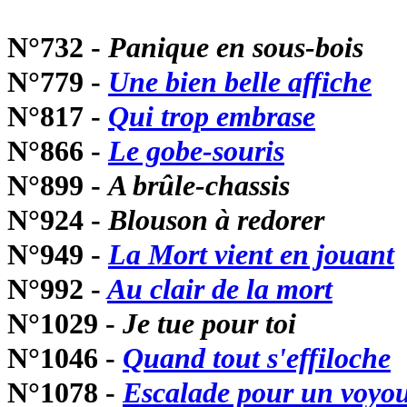
N°732 -
Panique en sous-bois
N°779 -
Une bien belle affiche
N°817 -
Qui trop embrase
N°866 -
Le gobe-souris
N°899 -
A brûle-chassis
N°924 -
Blouson à redorer
N°949 -
La Mort vient en jouant
N°992 -
Au clair de la mort
N°1029 -
Je tue pour toi
N°1046 -
Quand tout s'effiloche
N°1078 -
Escalade pour un voyo