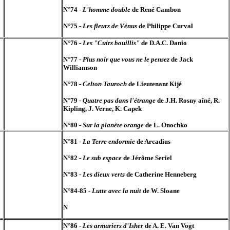
N°74 -
L'homme double
de René Cambon
N°75 -
Les fleurs de Vénus
de Philippe Curval
N°76 -
Les "Cuirs bouillis"
de D.A.C. Danio
N°77 -
Plus noir que vous ne le pensez
de Jack
Williamson
N°78 -
Celton Tauroch
de Lieutenant Kijé
N°79 -
Quatre pas dans l'étrange
de J.H. Rosny aîné, R.
Kipling, J. Verne, K. Capek
N°80 -
Sur la planète orange
de L. Onochko
N°81 -
La Terre endormie
de Arcadius
N°82 -
Le sub espace
de Jérôme Seriel
N°83 -
Les dieux verts
de Catherine Henneberg
N°84-85 -
Lutte avec la nuit
de W. Sloane
N
N°86 -
Les armuriers d'Isher
de A. E. Van Vogt