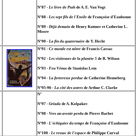
N°87 -
Le livre de Ptah
de A. E. Van Vogt
N°88 -
Les sept fils de l'Etoile
de Françoise d'Eaubonne
N°89 -
Déjà demain
de Henry Kuttner et Catherine L.
Moore
N°90 -
La fin du quaternaire
de Y. Hecht
N°91 -
Ce monde est nôtre
de Francis Carsac
N°92 -
Les visiteuses de la planète 5
de R. Wilson
N°93 -
Feu Vénus
de Stanislas Lem
N°94 -
La forteresse perdue
de Catherine Henneberg
N°95-96 -
La cité des astres
de Arthur C. Clarke
N°
N°97 -
Griada
de A. Kolpakov
N°98 -
Vers un avenir perdu
de Pierre Barbet
N°99 -
L'échiquier du temps
de Françoise d'Eaubonne
N°100 -
Le ressac de l'espace
de Philippe Curval