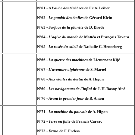
N°61 -
A l'aube des ténèbres
de Fritz Leiber
N°62 -
Le gambit des étoiles
de Gérard Klein
N°63 -
Surface de la planète
de D. Drode
N°64 -
L'ogive du monde
de Mattéo et François Tavera
N°65 -
La rosée du soleil
de Nathalie C. Henneberg
N°66 -
La guerre des machines
de Lieutenant Kijé
N°67 -
L'aventure alphéenne
de S. Martel
N°68 -
Aux étoiles du destin
de A. Higon
N°69 -
Les navigateurs de l'infini
de J. H. Rosny Aîné
N°70 -
Avant le premier jour
de R. Anton
N°71 -
La machine du pouvoir
de A. Higon
N°72 -
Terre en fuite
de Francis Carsac
N°73 -
Druso
de F. Freksa