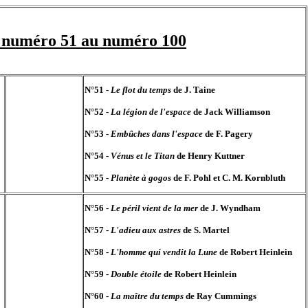
u numéro 51 au numéro 100
N°51 -
Le flot du temps
de J. Taine
N°52 -
La légion de l'espace
de Jack Williamson
N°53 -
Embûches dans l'espace
de F. Pagery
N°54 -
Vénus et le Titan
de Henry Kuttner
N°55 -
Planète à gogos
de F. Pohl et C. M. Kornbluth
N°56 -
Le péril vient de la mer
de J. Wyndham
N°57 -
L'adieu aux astres
de S. Martel
N°58 -
L'homme qui vendit la Lune
de Robert Heinlein
N°59 -
Double étoile
de Robert Heinlein
N°60 -
La maître du temps
de Ray Cummings