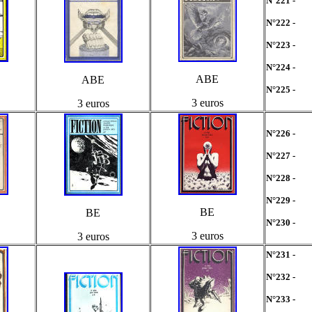
N°221 -
N°222 -
N°223 -
N°224 -
ABE
ABE
N°225 -
3 euros
3 euros
N°226 -
N°227 -
N°228 -
N°229 -
BE
BE
N°230 -
3 euros
3 euros
N°231 -
N°232 -
N°233 -