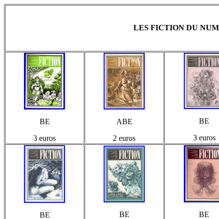
LES FICTION DU NUM
BE
BE
ABE
3 euros
3 euros
2 euros
BE
BE
BE