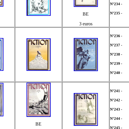
N°234 -
N°235 -
BE
3 euros
N°236 -
N°237 -
N°238 -
N°239 -
N°240 -
N°241 -
N°242 -
N°243 -
N°244 -
BE
N°245 -