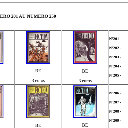
ERO 201 AU NUMERO 250
N°201 -
N°202 -
N°203 -
N°204 -
BE
BE
N°205 -
3 euros
3 euros
N°206 -
N°207 -
N°208 -
N°209 -
BE
BE