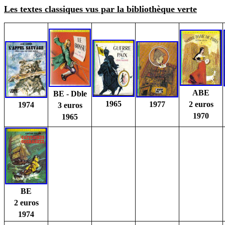
Les textes classiques vus par la bibliothèque verte
ABE
BE - Dble
1965
1977
2 euros
1974
3 euros
1970
1965
BE
2 euros
1974