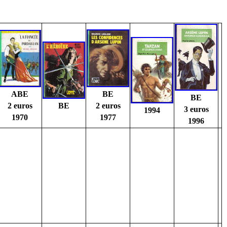
ABE
BE
BE
2 euros
BE
2 euros
3 euros
1994
1970
1977
1996