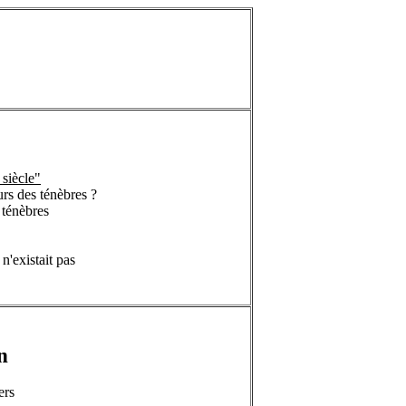
siècle"
urs des ténèbres ?
 ténèbres
n'existait pas
n
ers