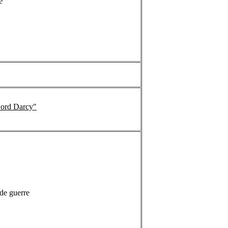
e
Lord Darcy"
de guerre