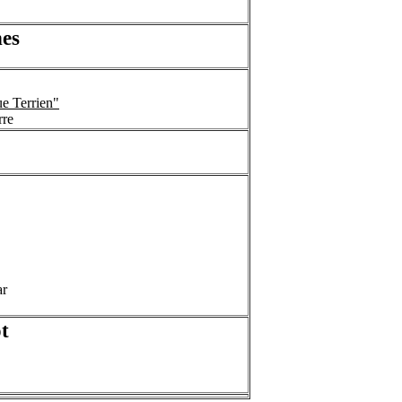
es
e Terrien"
rre
ar
t