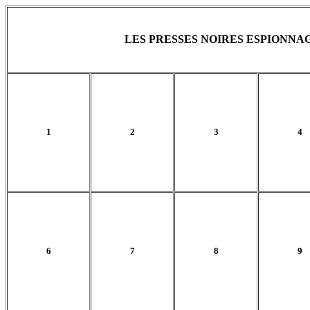
LES PRESSES NOIRES ESPIONNAG
1
2
3
4
6
7
8
9