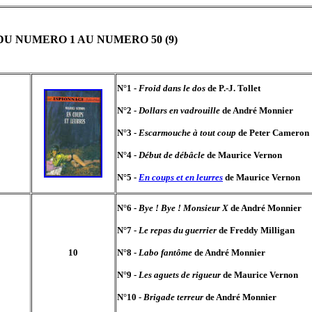
U NUMERO 1 AU NUMERO 50 (9)
N°1 -
Froid dans le dos
de P.-J. Tollet
N°2 -
Dollars en vadrouille
de André Monnier
N°3 -
Escarmouche à tout coup
de Peter Cameron
N°4 -
Début de débâcle
de Maurice Vernon
N°5 -
En coups et en leurres
de Maurice Vernon
N°6 -
Bye ! Bye ! Monsieur X
de André Monnier
N°7 -
Le repas du guerrier
de Freddy Milligan
10
N°8 -
Labo fantôme
de André Monnier
N°9 -
Les aguets de rigueur
de Maurice Vernon
N°10 -
Brigade terreur
de André Monnier