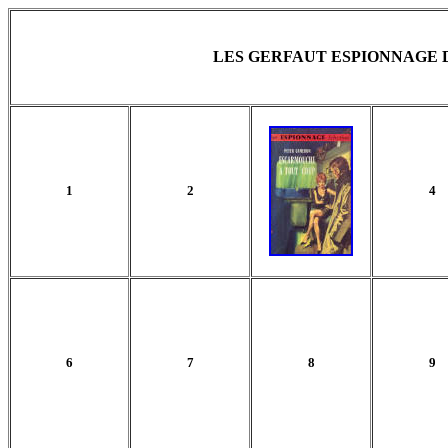
LES GERFAUT ESPIONNAGE D
1
2
4
6
7
8
9