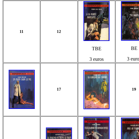
11
12
BE
TBE
3 eur
3 euros
17
19