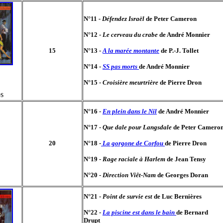
N°11
- Défendez Israël
de Peter Cameron
N°12 -
Le cerveau du crabe
de André Monnier
15
N°13 -
A la marée montante
de P.-J. Tollet
N°14 -
SS pas morts
de André Monnier
N°15 -
Croisière meurtrière
de Pierre Dron
os
N°16 -
En plein dans le Nil
de André Monnier
N°17 -
Que dale pour Langsdale
de Peter Camero
20
N°18 -
La gorgone de Corfou
de Pierre Dron
N°19 -
Rage raciale à Harlem
de Jean Tensy
N°20 -
Direction Viêt-Nam
de Georges Doran
N°21 -
Point de survie est
de Luc Bernières
N°22 -
La piscine est dans le bain
de Bernard
Drupt