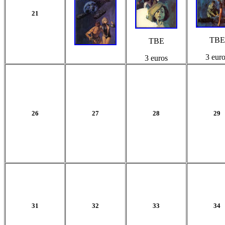
21
TBE
TBE
3 eur
3 euros
26
27
28
29
31
32
33
34