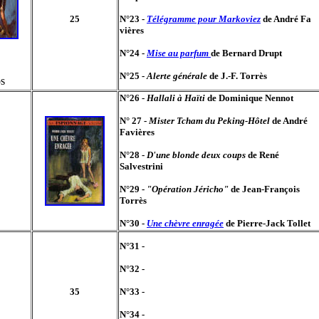
25
N°23 -
Télégramme pour Markoviez
de André Fa
vières
N°24 -
Mise au parfum
de Bernard Drupt
N°25 -
Alerte générale
de J.-F. Torrès
os
N°26 -
Hallali à Haïti
de Dominique Nennot
N° 27 -
Mister Tcham du Peking-Hôtel
de André
Favières
N°28 -
D'une blonde deux coups
de René
Salvestrini
N°29 -
"Opération Jéricho"
de Jean-François
Torrès
N°30 -
Une chèvre enragée
de Pierre-Jack Tollet
N°31 -
N°32 -
35
N°33 -
N°34 -