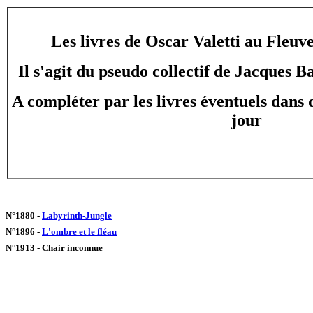
Les livres de Oscar Valetti au Fleuv
Il s'agit du pseudo collectif de Jacques 
A compléter par les livres éventuels dans d
jour
N°1880 -
Labyrinth-Jungle
N°1896 -
L'ombre et le fléau
N°1913 - Chair inconnue