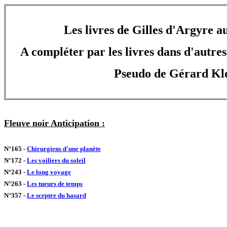
Les livres de Gilles d'Argyre a
A compléter par les livres dans d'autres 
Pseudo de Gérard Kle
Fleuve noir Anticipation :
N°165 -
Chirurgiens d'une planète
N°172 -
Les voiliers du soleil
N°243 -
Le long voyage
N°263 -
Les tueurs de temps
N°357 -
Le sceptre du hasard