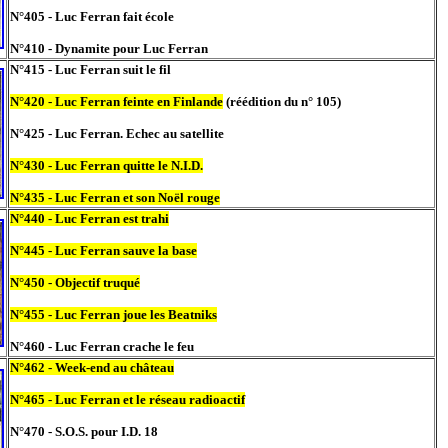
N°405 - Luc Ferran fait école
N°410 - Dynamite pour Luc Ferran
N°415 - Luc Ferran suit le fil
N°420 - Luc Ferran feinte en Finlande
(réédition du n° 105)
N°425 - Luc Ferran. Echec au satellite
N°430 - Luc Ferran quitte le N.I.D.
N°435 - Luc Ferran et son Noël rouge
N°440 - Luc Ferran est trahi
N°445 - Luc Ferran sauve la base
N°450 - Objectif truqué
N°455 - Luc Ferran joue les Beatniks
N°460 - Luc Ferran crache le feu
N°462 - Week-end au château
N°465 - Luc Ferran et le réseau radioactif
N°470 - S.O.S. pour I.D. 18