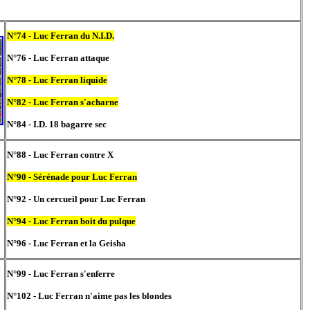
N°74 - Luc Ferran du N.I.D.
N°76 - Luc Ferran attaque
N°78 - Luc Ferran liquide
N°82 - Luc Ferran s'acharne
N°84 - I.D. 18 bagarre sec
N°88 - Luc Ferran contre X
N°90 - Sérénade pour Luc Ferran
N°92 - Un cercueil pour Luc Ferran
N°94 - Luc Ferran boit du pulque
N°96 - Luc Ferran et la Geisha
N°99 - Luc Ferran s'enferre
N°102 - Luc Ferran n'aime pas les blondes