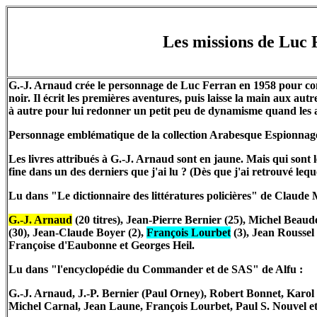
Les missions de Luc 
G.-J. Arnaud crée le personnage de Luc Ferran en 1958 pour co
noir. Il écrit les premières aventures, puis laisse la main aux a
à autre pour lui redonner un petit peu de dynamisme quand les a
Personnage emblématique de la collection Arabesque Espionnage, 
Les livres attribués à G.-J. Arnaud sont en jaune. Mais qui sont 
fine dans un des derniers que j'ai lu ? (Dès que j'ai retrouvé leq
Lu dans "Le dictionnaire des littératures policières" de Claude 
G.-J. Arnaud
(20 titres), Jean-Pierre Bernier (25), Michel Beaud
(30), Jean-Claude Boyer (2),
François Lourbet
(3), Jean Roussel 
Françoise d'Eaubonne et Georges Heil.
Lu dans "l'encyclopédie du Commander et de SAS" de Alfu :
G.-J. Arnaud, J.-P. Bernier (Paul Orney), Robert Bonnet, Karol
Michel Carnal, Jean Laune, François Lourbet, Paul S. Nouvel e