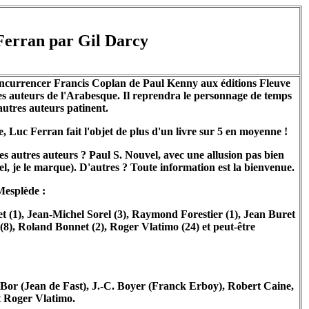
Ferran par Gil Darcy
ncurrencer Francis Coplan de Paul Kenny aux éditions Fleuve
utres auteurs de l'Arabesque. Il reprendra le personnage de temps
utres auteurs patinent.
Luc Ferran fait l'objet de plus d'un livre sur 5 en moyenne !
les autres auteurs ? Paul S. Nouvel, avec une allusion pas bien
uel, je le marque). D'autres ? Toute information est la bienvenue.
Mesplède :
et (1), Jean-Michel Sorel (3), Raymond Forestier (1), Jean Buret
(8), Roland Bonnet (2), Roger Vlatimo (24) et peut-être
 Bor (Jean de Fast), J.-C. Boyer (Franck Erboy), Robert Caine,
t Roger Vlatimo.